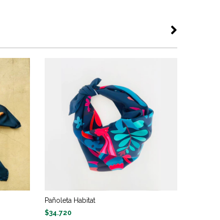
Pañoleta Habitat
Pañoleta
$34.720
$34.720