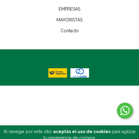
EMPRESAS
MAYORISTAS
Contacto
COPYRIGHT BISNÚ - 2026. TODOS LOS DERECHOS RESERVADOS.
DEFENSA DE LAS Y LOS CONSUMIDORES. PARA RECLAMOS
INGRESÁ ACÁ.
BOTÓN DE ARREPENTIMIENTO
Al navegar por este sitio
aceptás el uso de cookies
para agilizar
tu experiencia de compra.