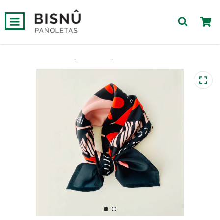
0
Inicio
-
Pañoletas
-
Pañoleta Londres